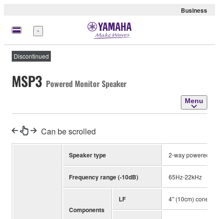
Business
Menu
Discontinued
MSP3
Powered Monitor Speaker
Menu
Can be scrolled
Speaker type
2-way powered sp
Frequency range (-10dB)
65Hz-22kHz
LF
4" (10cm) cone
Components