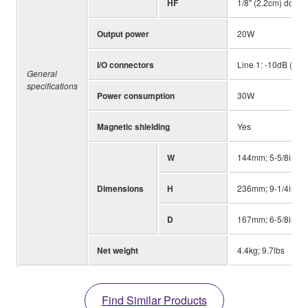
HF
1/8" (2.2cm) dome
Output power
20W
I/O connectors
Line 1: -10dB (RCA
General
specifications
Power consumption
30W
Magnetic shielding
Yes
W
144mm; 5-5/8in
Dimensions
H
236mm; 9-1/4in
D
167mm; 6-5/8in
Net weight
4.4kg; 9.7lbs
Find Similar Products