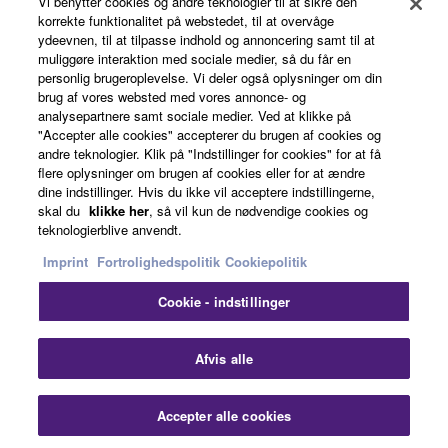
Vi benytter cookies og andre teknologier til at sikre den
korrekte funktionalitet på webstedet, til at overvåge
ydeevnen, til at tilpasse indhold og annoncering samt til at
Products & Solutions
muliggøre interaktion med sociale medier, så du får en
personlig brugeroplevelse. Vi deler også oplysninger om din
brug af vores websted med vores annonce- og
analysepartnere samt sociale medier. Ved at klikke på
News
"Accepter alle cookies" accepterer du brugen af cookies og
andre teknologier. Klik på "Indstillinger for cookies" for at få
flere oplysninger om brugen af cookies eller for at ændre
dine indstillinger. Hvis du ikke vil acceptere indstillingerne,
About Yamaha
skal du
klikke her
, så vil kun de nødvendige cookies og
teknologierblive anvendt.
Imprint
Fortrolighedspolitik
Cookiepolitik
Danmark - English
Cookie - indstillinger
Consumer
Clo
Afvis alle
Kontakt os
Betingelser og vilkår
Accepter alle cookies
Contact Us
Fortrolighedspolitik
Cookiepolitik
Downloads