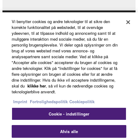
Vi benytter cookies og andre teknologier til at sikre den
Products & Solutions
korrekte funktionalitet på webstedet, til at overvåge
ydeevnen, til at tilpasse indhold og annoncering samt til at
muliggøre interaktion med sociale medier, så du får en
personlig brugeroplevelse. Vi deler også oplysninger om din
News
brug af vores websted med vores annonce- og
analysepartnere samt sociale medier. Ved at klikke på
"Accepter alle cookies" accepterer du brugen af cookies og
andre teknologier. Klik på "Indstillinger for cookies" for at få
About Yamaha
flere oplysninger om brugen af cookies eller for at ændre
dine indstillinger. Hvis du ikke vil acceptere indstillingerne,
skal du
klikke her
, så vil kun de nødvendige cookies og
teknologierblive anvendt.
Danmark - English
Imprint
Fortrolighedspolitik
Cookiepolitik
Consumer
Cookie - indstillinger
Clo
Kontakt os
Betingelser og vilkår
Afvis alle
Fortrolighedspolitik
Cookiepolitik