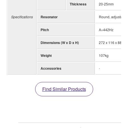
Thickness
20-25mm
Specifications
Resonator
Round, adjustable
Pitch
A=442Hz
Dimensions (W x D x H)
272 x 116 x 88-1
Weight
107kg
Accessories
-
Find Similar Products