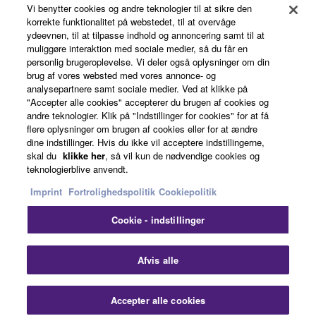
Vi benytter cookies og andre teknologier til at sikre den
korrekte funktionalitet på webstedet, til at overvåge
ydeevnen, til at tilpasse indhold og annoncering samt til at
About Yamaha
muliggøre interaktion med sociale medier, så du får en
personlig brugeroplevelse. Vi deler også oplysninger om din
brug af vores websted med vores annonce- og
analysepartnere samt sociale medier. Ved at klikke på
Danmark - English
"Accepter alle cookies" accepterer du brugen af cookies og
andre teknologier. Klik på "Indstillinger for cookies" for at få
Business
flere oplysninger om brugen af cookies eller for at ændre
dine indstillinger. Hvis du ikke vil acceptere indstillingerne,
skal du
klikke her
, så vil kun de nødvendige cookies og
teknologierblive anvendt.
Imprint
Fortrolighedspolitik
Cookiepolitik
Cookie - indstillinger
Kontakt os
Betingelser og vilkår
Fortrolighedspolitik
Afvis alle
Cookiepolitik
Imprint
Accepter alle cookies
© Yamaha Corporation.