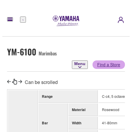
Menu
YM-6100
Marimbas
Menu
Find a Store
Can be scrolled
Range
C-c4, 5 octaves
Material
Rosewood
Bar
Width
41-80mm