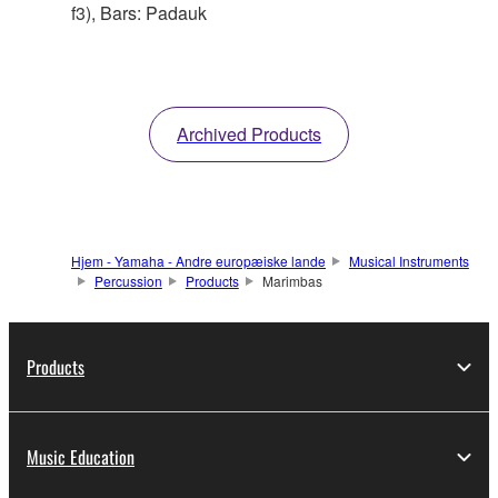
f3), Bars: Padauk
Archived Products
Hjem - Yamaha - Andre europæiske lande
Musical Instruments
Percussion
Products
Marimbas
Products
Music Education