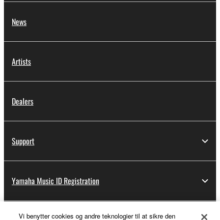
News
Artists
Dealers
Support
Yamaha Music ID Registration
Vi benytter cookies og andre teknologier til at sikre den