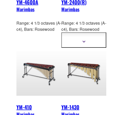
YM-4600A
YM-2400(R)
Marimbas
Marimbas
Range: 4 1/3 octaves (A-
Range: 4 1/3 octaves (A-
c4), Bars: Rosewood
c4), Bars: Ros
ewood
(YM-2400R),
Acoustalon™ (YM-2400)
Show
more
information
YM-410
YM-1430
Marimbas
Marimbas