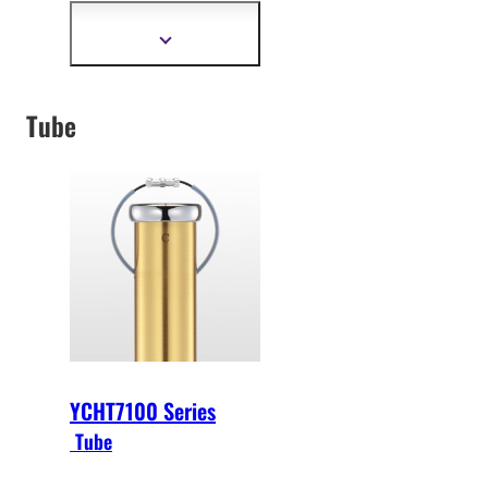
developed to play the
YCH series.
Show
more
information
Tube
YCHT7100 Series
Tube