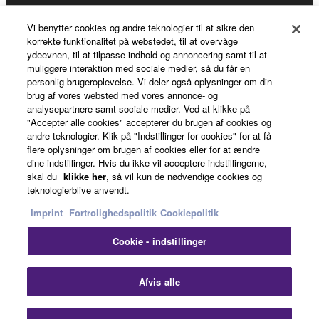
Vi benytter cookies og andre teknologier til at sikre den
About Yamaha
korrekte funktionalitet på webstedet, til at overvåge
ydeevnen, til at tilpasse indhold og annoncering samt til at
muliggøre interaktion med sociale medier, så du får en
personlig brugeroplevelse. Vi deler også oplysninger om din
Danmark - English
brug af vores websted med vores annonce- og
analysepartnere samt sociale medier. Ved at klikke på
Business
"Accepter alle cookies" accepterer du brugen af cookies og
andre teknologier. Klik på "Indstillinger for cookies" for at få
flere oplysninger om brugen af cookies eller for at ændre
dine indstillinger. Hvis du ikke vil acceptere indstillingerne,
skal du
klikke her
, så vil kun de nødvendige cookies og
teknologierblive anvendt.
Imprint
Fortrolighedspolitik
Cookiepolitik
Cookie - indstillinger
Kontakt os
Betingelser og vilkår
Fortrolighedspolitik
Cookiepolitik
Imprint
Afvis alle
© Yamaha Corporation.