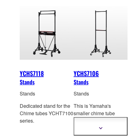
YCHS7118
YCHS7106
Stands
Stands
Stands
Stands
Dedicated stand for the
This is Yamaha's
Chime tubes YCHT7100
smaller chime tube
series.
stand that can be
used
to hang less than 6
Show
more
tubes from YCHT7100
information