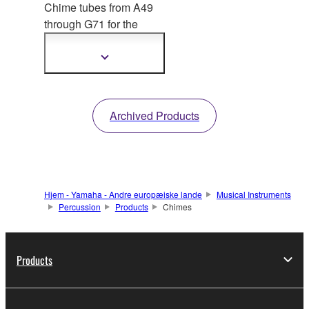
Chime tubes from A49
through G71 for th
e
YCH7118 can be
purchased individually.
Show
more
information
Archived Products
Hjem - Yamaha - Andre europæiske lande
Musical Instruments
Percussion
Products
Chimes
Products