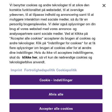
Vi benytter cookies og andre teknologier til at sikre den
About Yamaha
korrekte funktionalitet på webstedet, til at overvåge
ydeevnen, til at tilpasse indhold og annoncering samt til at
muliggøre interaktion med sociale medier, så du får en
personlig brugeroplevelse. Vi deler også oplysninger om din
Danmark - English
brug af vores websted med vores annonce- og
analysepartnere samt sociale medier. Ved at klikke på
Business
"Accepter alle cookies" accepterer du brugen af cookies og
andre teknologier. Klik på "Indstillinger for cookies" for at få
flere oplysninger om brugen af cookies eller for at ændre
dine indstillinger. Hvis du ikke vil acceptere indstillingerne,
skal du
klikke her
, så vil kun de nødvendige cookies og
teknologierblive anvendt.
Imprint
Fortrolighedspolitik
Cookiepolitik
Cookie - indstillinger
Kontakt os
Betingelser og vilkår
Fortrolighedspolitik
Cookiepolitik
Imprint
Afvis alle
© Yamaha Corporation.
Accepter alle cookies