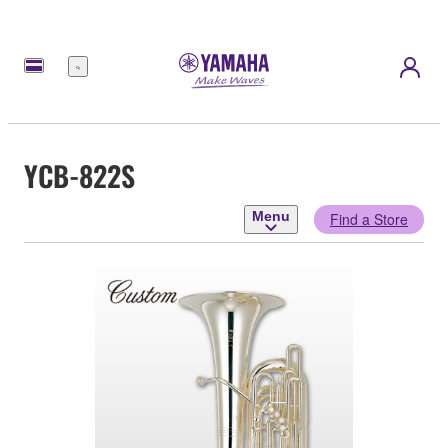
Menu
YCB-822S
Menu
Find a Store