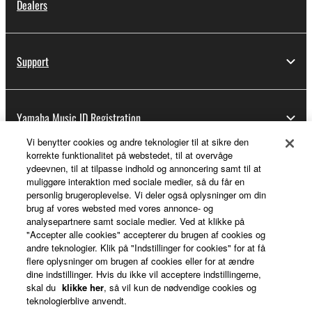
Dealers
Support
Yamaha Music ID Registration
Vi benytter cookies og andre teknologier til at sikre den
korrekte funktionalitet på webstedet, til at overvåge
ydeevnen, til at tilpasse indhold og annoncering samt til at
About Yamaha
muliggøre interaktion med sociale medier, så du får en
personlig brugeroplevelse. Vi deler også oplysninger om din
brug af vores websted med vores annonce- og
analysepartnere samt sociale medier. Ved at klikke på
Danmark - English
"Accepter alle cookies" accepterer du brugen af cookies og
andre teknologier. Klik på "Indstillinger for cookies" for at få
Business
flere oplysninger om brugen af cookies eller for at ændre
dine indstillinger. Hvis du ikke vil acceptere indstillingerne,
skal du
klikke her
, så vil kun de nødvendige cookies og
teknologierblive anvendt.