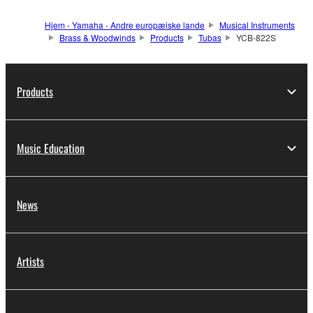
Hjem - Yamaha - Andre europæiske lande
Musical Instruments
Brass & Woodwinds
Products
Tubas
YCB-822S
Products
Music Education
News
Artists