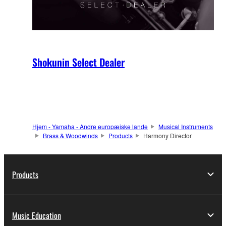
Shokunin Select Dealer
Hjem - Yamaha - Andre europæiske lande
Musical Instruments
Brass & Woodwinds
Products
Harmony Director
Products
Music Education