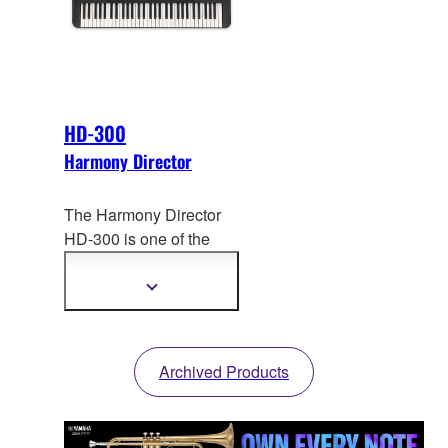
HD-300
Harmony Director
The Harmony Director
HD-300 is one of the
s
pecialized educational
tools for wind bands.
Show
more
information
Archived Products