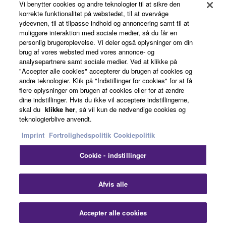
Vi benytter cookies og andre teknologier til at sikre den
About Yamaha
korrekte funktionalitet på webstedet, til at overvåge
ydeevnen, til at tilpasse indhold og annoncering samt til at
muliggøre interaktion med sociale medier, så du får en
personlig brugeroplevelse. Vi deler også oplysninger om din
Danmark - English
brug af vores websted med vores annonce- og
analysepartnere samt sociale medier. Ved at klikke på
Business
"Accepter alle cookies" accepterer du brugen af cookies og
andre teknologier. Klik på "Indstillinger for cookies" for at få
flere oplysninger om brugen af cookies eller for at ændre
dine indstillinger. Hvis du ikke vil acceptere indstillingerne,
skal du
klikke her
, så vil kun de nødvendige cookies og
teknologierblive anvendt.
Imprint
Fortrolighedspolitik
Cookiepolitik
Cookie - indstillinger
Kontakt os
Betingelser og vilkår
Fortrolighedspolitik
Cookiepolitik
Imprint
Afvis alle
© Yamaha Corporation.
Accepter alle cookies