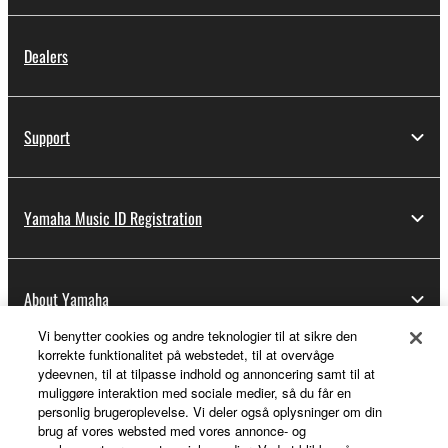
Dealers
Support
Yamaha Music ID Registration
About Yamaha
Vi benytter cookies og andre teknologier til at sikre den
korrekte funktionalitet på webstedet, til at overvåge
Danmark - English
ydeevnen, til at tilpasse indhold og annoncering samt til at
muliggøre interaktion med sociale medier, så du får en
Business
personlig brugeroplevelse. Vi deler også oplysninger om din
brug af vores websted med vores annonce- og