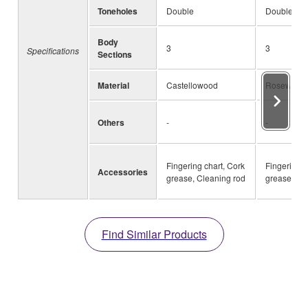
Toneholes
Double
Double
Body
3
3
Specifications
Sections
Material
Castellowood
Rosewood
Others
-
-
Fingering chart, Cork
Fingering c
Accessories
grease, Cleaning rod
grease, Cl
Find Similar Products