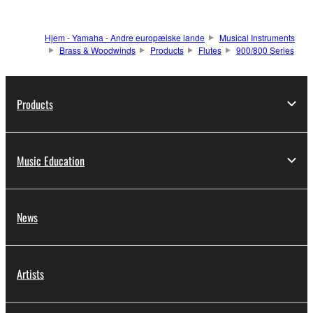
Hjem - Yamaha - Andre europæiske lande
Musical Instruments
Brass & Woodwinds
Products
Flutes
900/800 Series
Products
Music Education
News
Artists