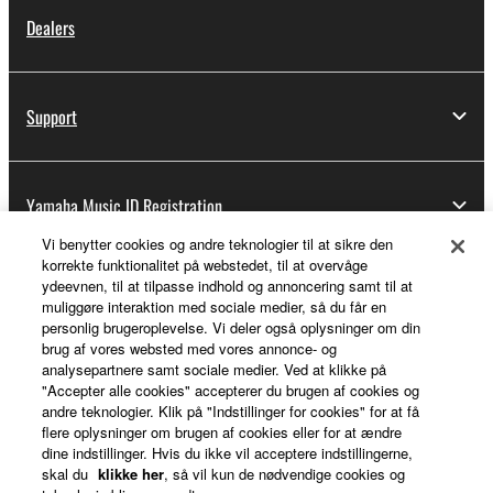
Dealers
Support
Yamaha Music ID Registration
Vi benytter cookies og andre teknologier til at sikre den
korrekte funktionalitet på webstedet, til at overvåge
ydeevnen, til at tilpasse indhold og annoncering samt til at
About Yamaha
muliggøre interaktion med sociale medier, så du får en
personlig brugeroplevelse. Vi deler også oplysninger om din
brug af vores websted med vores annonce- og
analysepartnere samt sociale medier. Ved at klikke på
Danmark - English
"Accepter alle cookies" accepterer du brugen af cookies og
andre teknologier. Klik på "Indstillinger for cookies" for at få
Business
flere oplysninger om brugen af cookies eller for at ændre
dine indstillinger. Hvis du ikke vil acceptere indstillingerne,
skal du
klikke her
, så vil kun de nødvendige cookies og