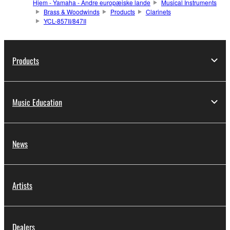
Hjem - Yamaha - Andre europæiske lande
Musical Instruments
Brass & Woodwinds
Products
Clarinets
YCL-857II/847II
Products
Music Education
News
Artists
Dealers