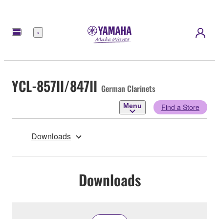
Menu
YCL-857II/847II
German Clarinets
Menu
Find a Store
Downloads
Downloads