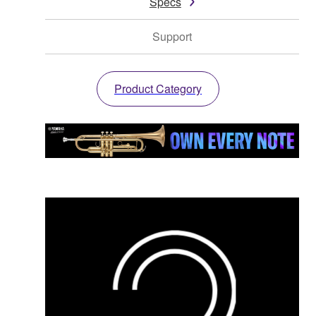
Specs
Support
Product Category