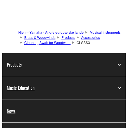
Hjem - Yamaha - Andre europæiske lande
Musical Instruments
Brass & Woodwinds
Products
Accessories
Cleaning Swab for Woodwind
CLSSS3
Products
Music Education
News