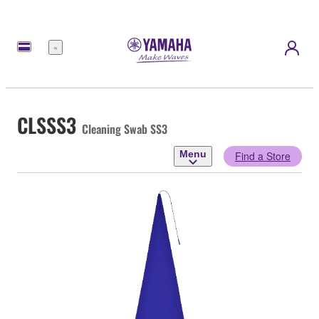
Menu
CLSSS3
Cleaning Swab SS3
Menu
Find a Store