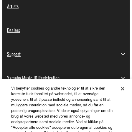
Artists
Dealers
Support
Yamaha Music ID Registration
Vi benytter cookies og andre teknologier til at sikre den
korrekte funktionalitet på webstedet, til at overvåge
ydeevnen, til at tilpasse indhold og annoncering samt til at
About Yamaha
muliggøre interaktion med sociale medier, så du får en
personlig brugeroplevelse. Vi deler også oplysninger om din
brug af vores websted med vores annonce- og
analysepartnere samt sociale medier. Ved at klikke på
Danmark - English
"Accepter alle cookies" accepterer du brugen af cookies og