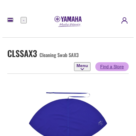
Menu
CLSSAX3
Cleaning Swab SAX3
Menu
Find a Store