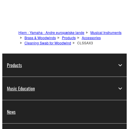
Hjem - Yamaha - Andre europæiske lande
Musical Instruments
Brass & Woodwinds
Products
Accessories
Cleaning Swab for Woodwind
CLSSAX3
Products
Music Education
News