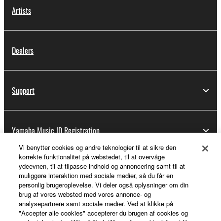
Artists
Dealers
Support
Yamaha Music ID Registration
Vi benytter cookies og andre teknologier til at sikre den
korrekte funktionalitet på webstedet, til at overvåge
ydeevnen, til at tilpasse indhold og annoncering samt til at
About Yamaha
muliggøre interaktion med sociale medier, så du får en
personlig brugeroplevelse. Vi deler også oplysninger om din
brug af vores websted med vores annonce- og
analysepartnere samt sociale medier. Ved at klikke på
Danmark - English
"Accepter alle cookies" accepterer du brugen af cookies og