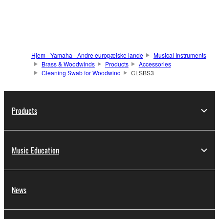
Hjem - Yamaha - Andre europæiske lande
Musical Instruments
Brass & Woodwinds
Products
Accessories
Cleaning Swab for Woodwind
CLSBS3
Products
Music Education
News