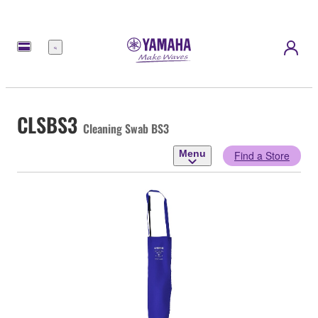
Menu
CLSBS3
Cleaning Swab BS3
Menu
Find a Store