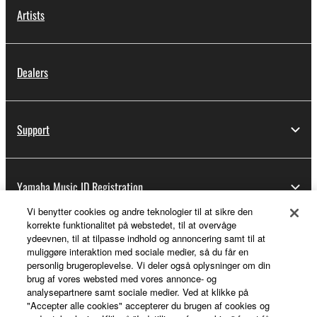
Artists
Dealers
Support
Yamaha Music ID Registration
Vi benytter cookies og andre teknologier til at sikre den
korrekte funktionalitet på webstedet, til at overvåge
ydeevnen, til at tilpasse indhold og annoncering samt til at
About Yamaha
muliggøre interaktion med sociale medier, så du får en
personlig brugeroplevelse. Vi deler også oplysninger om din
brug af vores websted med vores annonce- og
analysepartnere samt sociale medier. Ved at klikke på
Danmark - English
"Accepter alle cookies" accepterer du brugen af cookies og