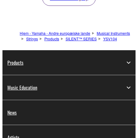
Hjem - Yamaha - Andre europæiske lande
Musical Instruments
Strings
Products
SILENT™ SERIES
YSV104
Products
Music Education
News
Artists