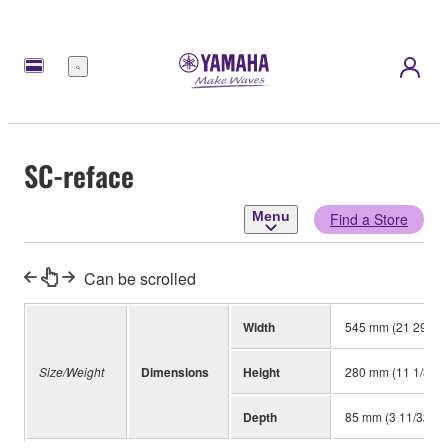
Menu
SC-reface
Menu
Find a Store
Can be scrolled
Width
545 mm (21 29/64"
Size/Weight
Dimensions
Height
280 mm (11 1/32")
Depth
85 mm (3 11/32")