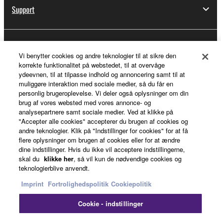
Support
Yamaha Music ID Registration
Vi benytter cookies og andre teknologier til at sikre den
korrekte funktionalitet på webstedet, til at overvåge
ydeevnen, til at tilpasse indhold og annoncering samt til at
muliggøre interaktion med sociale medier, så du får en
About Yamaha
personlig brugeroplevelse. Vi deler også oplysninger om din
brug af vores websted med vores annonce- og
analysepartnere samt sociale medier. Ved at klikke på
"Accepter alle cookies" accepterer du brugen af cookies og
Danmark - English
andre teknologier. Klik på "Indstillinger for cookies" for at få
flere oplysninger om brugen af cookies eller for at ændre
Business
dine indstillinger. Hvis du ikke vil acceptere indstillingerne,
skal du
klikke her
, så vil kun de nødvendige cookies og
teknologierblive anvendt.
Imprint
Fortrolighedspolitik
Cookiepolitik
Cookie - indstillinger