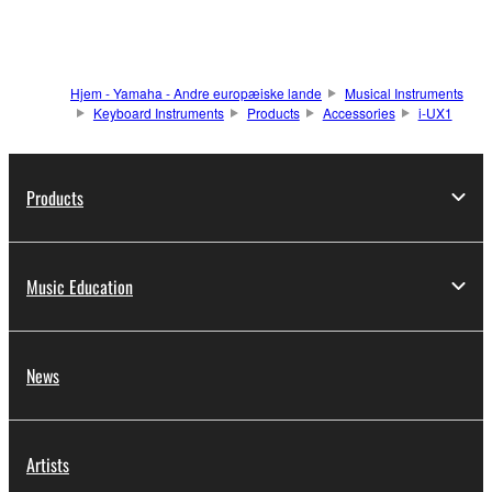
Hjem - Yamaha - Andre europæiske lande
Musical Instruments
Keyboard Instruments
Products
Accessories
i-UX1
Products
Music Education
News
Artists