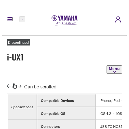
Menu
Discontinued
i-UX1
Menu
Can be scrolled
Compatible Devices
iPhone, iPod touch
Specifications
Compatible OS
iOS 4.2 ～ iOS 7.x
Connectors
USB TO HOST / App