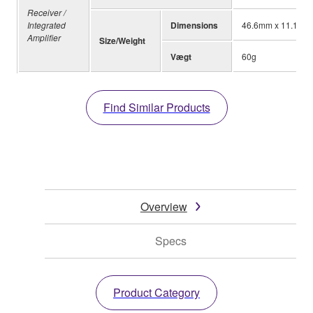
Receiver /
Integrated
Dimensions
46.6mm x 11.1mm
Amplifier
Size/Weight
Vægt
60g
Find Similar Products
Overview
Specs
Product Category