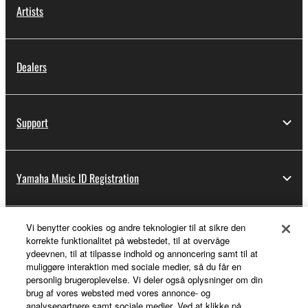
Artists
Dealers
Support
Yamaha Music ID Registration
Vi benytter cookies og andre teknologier til at sikre den
About Yamaha
korrekte funktionalitet på webstedet, til at overvåge
ydeevnen, til at tilpasse indhold og annoncering samt til at
muliggøre interaktion med sociale medier, så du får en
personlig brugeroplevelse. Vi deler også oplysninger om din
Danmark - English
brug af vores websted med vores annonce- og
analysepartnere samt sociale medier. Ved at klikke på