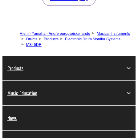
Hjem - Yamaha - Andre europæiske lande
Musical Instruments
Drums
Products
Electronic Drum Monitor Systems
MS45DR
Products
Music Education
News