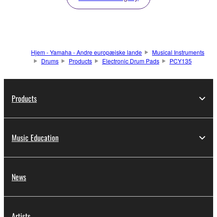
Hjem - Yamaha - Andre europæiske lande
Musical Instruments
Drums
Products
Electronic Drum Pads
PCY135
Products
Music Education
News
Artists