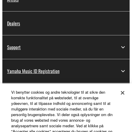
Dealers
Support
Yamaha Music ID Registration
Vi benytter cookies og andre teknologier til at sikre den
About Yamaha
korrekte funktionalitet på webstedet, til at overvåge
ydeevnen, til at tilpasse indhold og annoncering samt til at
muliggøre interaktion med sociale medier, så du får en
personlig brugeroplevelse. Vi deler også oplysninger om din
Danmark - English
brug af vores websted med vores annonce- og
analysepartnere samt sociale medier. Ved at klikke på
Business
"Accepter alle cookies" accepterer du brugen af cookies og