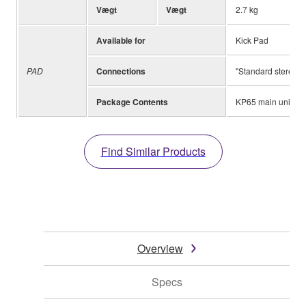
Vægt
Vægt
2.7 kg
Available for
Kick Pad
PAD
Connections
"Standard stereo p
Package Contents
KP65 main unit x 1 
Find Similar Products
Overview
Specs