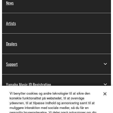
News
Artists
Dealers
Support
Yamaha Music ID Registration
Vi benytter cookies og andre teknologier til at sikre den
korrekte funktionalitet på webstedet, til at overvåge
ydeevnen, til at tilpasse indhold og annoncering samt til at
About Yamaha
muliggøre interaktion med sociale medier, så du får en
personlig brugeroplevelse. Vi deler også oplysninger om din