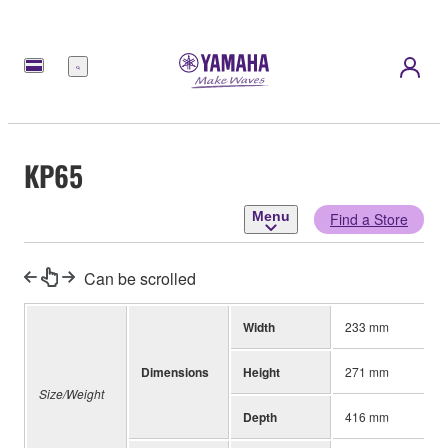
Menu
KP65
Menu
Find a Store
Can be scrolled
Width
233 mm
Dimensions
Height
271 mm
Size/Weight
Depth
416 mm