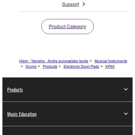
Support
Product Category
Hjem - Yamaha - Andre europæiske lande
Musical Instruments
Drums
Products
Electronic Drum Pads
KP65
Products
Music Education