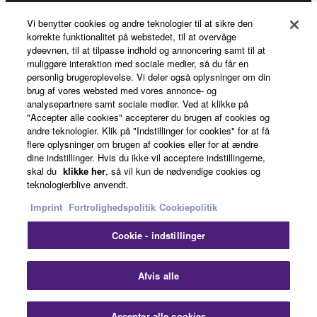
Yamaha Music ID Registration
Vi benytter cookies og andre teknologier til at sikre den
korrekte funktionalitet på webstedet, til at overvåge
ydeevnen, til at tilpasse indhold og annoncering samt til at
muliggøre interaktion med sociale medier, så du får en
About Yamaha
personlig brugeroplevelse. Vi deler også oplysninger om din
brug af vores websted med vores annonce- og
analysepartnere samt sociale medier. Ved at klikke på
"Accepter alle cookies" accepterer du brugen af cookies og
Danmark - English
andre teknologier. Klik på "Indstillinger for cookies" for at få
flere oplysninger om brugen af cookies eller for at ændre
Business
dine indstillinger. Hvis du ikke vil acceptere indstillingerne,
skal du
klikke her
, så vil kun de nødvendige cookies og
teknologierblive anvendt.
Imprint
Fortrolighedspolitik
Cookiepolitik
Cookie - indstillinger
Afvis alle
Kontakt os
Betingelser og vilkår
Fortrolighedspolitik
Cookiepolitik
Imprint
Accepter alle cookies