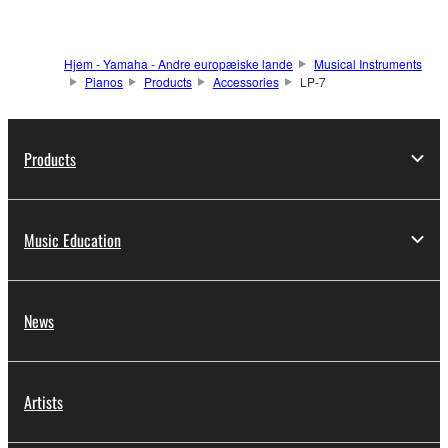
Hjem - Yamaha - Andre europæiske lande
Musical Instruments
Pianos
Products
Accessories
LP-7
Products
Music Education
News
Artists