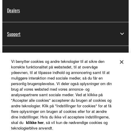
Dealers
Support
Yamaha Music ID Registration
Vi benytter cookies og andre teknologier til at sikre den
korrekte funktionalitet på webstedet, til at overvåge
ydeevnen, til at tilpasse indhold og annoncering samt til at
muliggøre interaktion med sociale medier, så du får en
About Yamaha
personlig brugeroplevelse. Vi deler også oplysninger om din
brug af vores websted med vores annonce- og
analysepartnere samt sociale medier. Ved at klikke på
"Accepter alle cookies" accepterer du brugen af cookies og
Danmark - English
andre teknologier. Klik på "Indstillinger for cookies" for at få
flere oplysninger om brugen af cookies eller for at ændre
Business
dine indstillinger. Hvis du ikke vil acceptere indstillingerne,
skal du
klikke her
, så vil kun de nødvendige cookies og
teknologierblive anvendt.