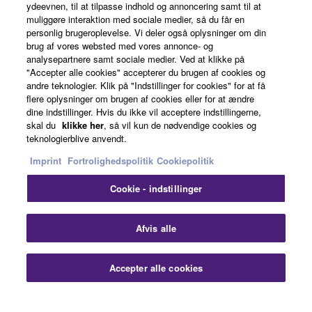
ydeevnen, til at tilpasse indhold og annoncering samt til at
About Yamaha
muliggøre interaktion med sociale medier, så du får en
personlig brugeroplevelse. Vi deler også oplysninger om din
brug af vores websted med vores annonce- og
analysepartnere samt sociale medier. Ved at klikke på
Danmark - English
"Accepter alle cookies" accepterer du brugen af cookies og
andre teknologier. Klik på "Indstillinger for cookies" for at få
Business
flere oplysninger om brugen af cookies eller for at ændre
dine indstillinger. Hvis du ikke vil acceptere indstillingerne,
skal du
klikke her
, så vil kun de nødvendige cookies og
teknologierblive anvendt.
Imprint
Fortrolighedspolitik
Cookiepolitik
Cookie - indstillinger
Kontakt os
Betingelser og vilkår
Fortrolighedspolitik
Afvis alle
Cookiepolitik
Imprint
Accepter alle cookies
© Yamaha Corporation.