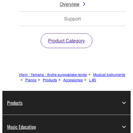
Overview
Support
Product Category
Hjem - Yamaha - Andre europæiske lande
Musical Instruments
Pianos
Products
Accessories
L-85
Products
Music Education