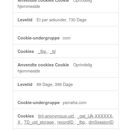
hjemmeside
Et par sekunder, 730 Dage
com
_fbp
,
_td
Oprindelig
hjemmeside
89 Dage, 399 Dage
yamaha.com
tint-anonymous-uid
,
_gat_UA-XXXXXX-
X
,
TD_uid_storage
,
recordID
,
_fbp
,
dmSessionID