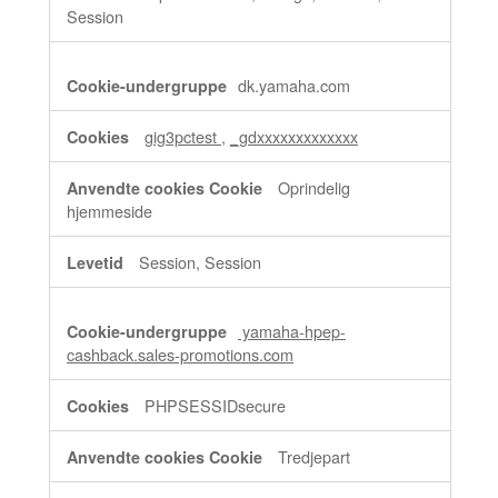
Session
dk.yamaha.com
gig3pctest
,
_gdxxxxxxxxxxxxx
Oprindelig
hjemmeside
Session, Session
yamaha-hpep-
cashback.sales-promotions.com
PHPSESSIDsecure
Tredjepart