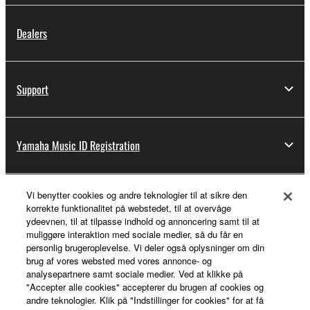
Dealers
Support
Yamaha Music ID Registration
Vi benytter cookies og andre teknologier til at sikre den
About Yamaha
korrekte funktionalitet på webstedet, til at overvåge
ydeevnen, til at tilpasse indhold og annoncering samt til at
muliggøre interaktion med sociale medier, så du får en
personlig brugeroplevelse. Vi deler også oplysninger om din
Danmark - English
brug af vores websted med vores annonce- og
analysepartnere samt sociale medier. Ved at klikke på
Business
"Accepter alle cookies" accepterer du brugen af cookies og
andre teknologier. Klik på "Indstillinger for cookies" for at få