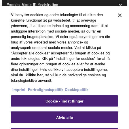
Yamaha Music ID Registration
Vi benytter cookies og andre teknologier til at sikre den
korrekte funktionalitet på webstedet, til at overvåge
ydeevnen, til at tilpasse indhold og annoncering samt til at
About Yamaha
muliggøre interaktion med sociale medier, så du får en
personlig brugeroplevelse. Vi deler også oplysninger om din
brug af vores websted med vores annonce- og
analysepartnere samt sociale medier. Ved at klikke på
Danmark - English
"Accepter alle cookies" accepterer du brugen af cookies og
andre teknologier. Klik på "Indstillinger for cookies" for at få
Business
flere oplysninger om brugen af cookies eller for at ændre
dine indstillinger. Hvis du ikke vil acceptere indstillingerne,
skal du
klikke her
, så vil kun de nødvendige cookies og
teknologierblive anvendt.
Imprint
Fortrolighedspolitik
Cookiepolitik
Cookie - indstillinger
Kontakt os
Betingelser og vilkår
Fortrolighedspolitik
Afvis alle
Cookiepolitik
Imprint