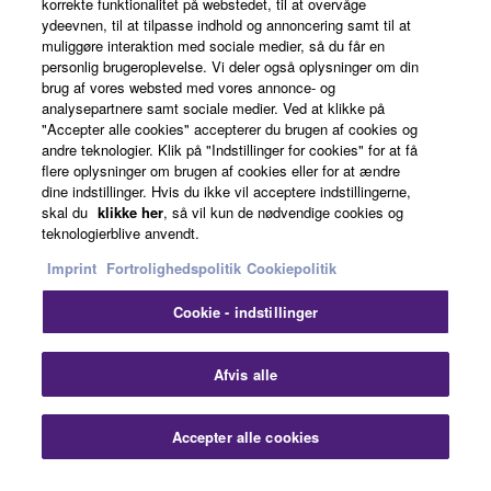
korrekte funktionalitet på webstedet, til at overvåge
ydeevnen, til at tilpasse indhold og annoncering samt til at
muliggøre interaktion med sociale medier, så du får en
About Yamaha
personlig brugeroplevelse. Vi deler også oplysninger om din
brug af vores websted med vores annonce- og
analysepartnere samt sociale medier. Ved at klikke på
"Accepter alle cookies" accepterer du brugen af cookies og
Danmark - English
andre teknologier. Klik på "Indstillinger for cookies" for at få
flere oplysninger om brugen af cookies eller for at ændre
Business
dine indstillinger. Hvis du ikke vil acceptere indstillingerne,
skal du
klikke her
, så vil kun de nødvendige cookies og
teknologierblive anvendt.
Imprint
Fortrolighedspolitik
Cookiepolitik
Cookie - indstillinger
Afvis alle
Kontakt os
Betingelser og vilkår
Fortrolighedspolitik
Cookiepolitik
Imprint
Accepter alle cookies
© Yamaha Corporation.