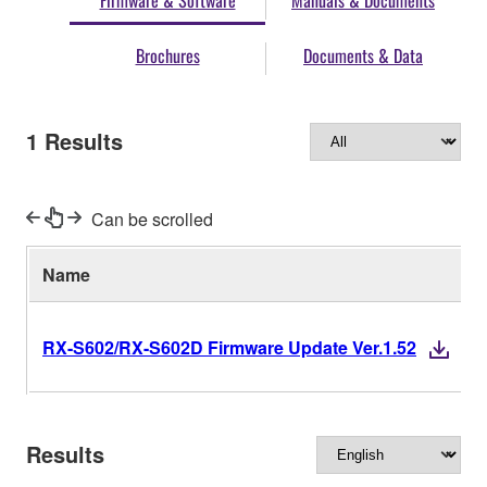
Firmware & Software
Manuals & Documents
Brochures
Documents & Data
1
Results
Can be scrolled
Name
V
RX-S602/RX-S602D Firmware Update Ver.1.52
Results