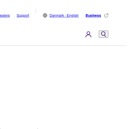
ealers
Support
Danmark - English
Business