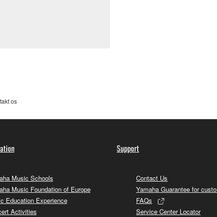
takt os
ation
Support
ha Music Schools
Contact Us
ha Music Foundation of Europe
Yamaha Guarantee for cust
c Education Experience
FAQs
ert Activities
Service Center Locator