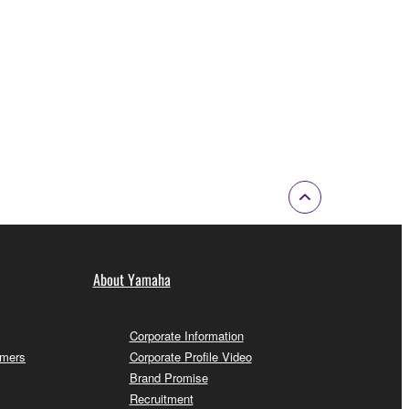
About Yamaha
Corporate Information
omers
Corporate Profile Video
Brand Promise
Recruitment