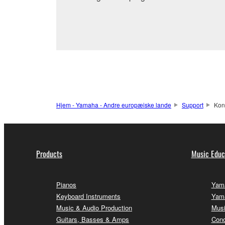
Hjem - Yamaha - Andre europæiske lande
Support
Kon
Products
Music Educ
Pianos
Yama
Keyboard Instruments
Yama
Music & Audio Production
Musi
Guitars, Basses & Amps
Conc