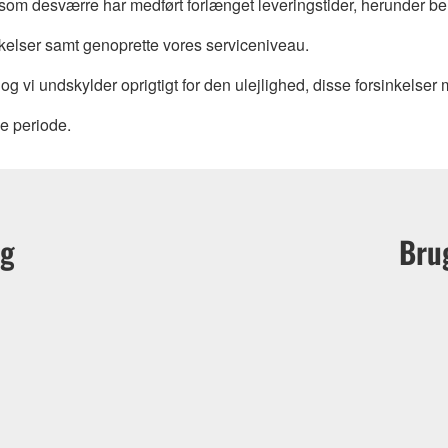
som desværre har medført forlænget leveringstider, herunder be
nkelser samt genoprette vores serviceniveau.
, og vi undskylder oprigtigt for den ulejlighed, disse forsinkelser
ne periode.
lg
Bru