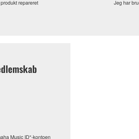
t produkt repareret
Jeg har bru
edlemskab
maha Music ID"-kontoen