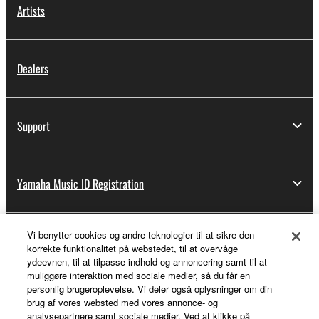
Artists
Dealers
Support
Yamaha Music ID Registration
Vi benytter cookies og andre teknologier til at sikre den
About Yamaha
korrekte funktionalitet på webstedet, til at overvåge
ydeevnen, til at tilpasse indhold og annoncering samt til at
muliggøre interaktion med sociale medier, så du får en
personlig brugeroplevelse. Vi deler også oplysninger om din
Danmark - English
brug af vores websted med vores annonce- og
analysepartnere samt sociale medier. Ved at klikke på