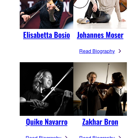
Elisabetta Bosio
Johannes Moser
Read Biography
Quike Navarro
Zakhar Bron
Read Biography
Read Biography