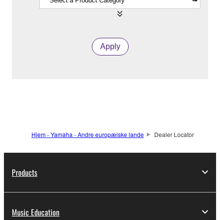
Apply
Hjem - Yamaha - Andre europæiske lande
Dealer Locator
Products
Music Education