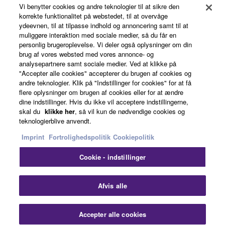
Vi benytter cookies og andre teknologier til at sikre den
About Yamaha
korrekte funktionalitet på webstedet, til at overvåge
ydeevnen, til at tilpasse indhold og annoncering samt til at
muliggøre interaktion med sociale medier, så du får en
personlig brugeroplevelse. Vi deler også oplysninger om din
Danmark - English
brug af vores websted med vores annonce- og
analysepartnere samt sociale medier. Ved at klikke på
Business
"Accepter alle cookies" accepterer du brugen af cookies og
andre teknologier. Klik på "Indstillinger for cookies" for at få
flere oplysninger om brugen af cookies eller for at ændre
dine indstillinger. Hvis du ikke vil acceptere indstillingerne,
skal du
klikke her
, så vil kun de nødvendige cookies og
teknologierblive anvendt.
Imprint
Fortrolighedspolitik
Cookiepolitik
Cookie - indstillinger
Kontakt os
Betingelser og vilkår
Fortrolighedspolitik
Cookiepolitik
Imprint
Afvis alle
© Yamaha Corporation.
Accepter alle cookies