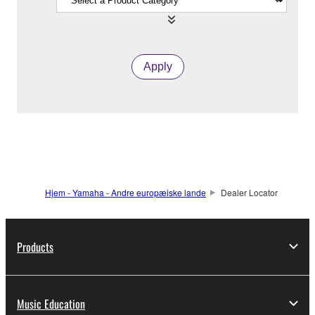
Apply
Hjem - Yamaha - Andre europæiske lande
Dealer Locator
Products
Music Education