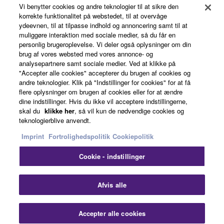
Vi benytter cookies og andre teknologier til at sikre den
About Yamaha
korrekte funktionalitet på webstedet, til at overvåge
ydeevnen, til at tilpasse indhold og annoncering samt til at
muliggøre interaktion med sociale medier, så du får en
personlig brugeroplevelse. Vi deler også oplysninger om din
Danmark - English
brug af vores websted med vores annonce- og
analysepartnere samt sociale medier. Ved at klikke på
Business
"Accepter alle cookies" accepterer du brugen af cookies og
andre teknologier. Klik på "Indstillinger for cookies" for at få
flere oplysninger om brugen af cookies eller for at ændre
dine indstillinger. Hvis du ikke vil acceptere indstillingerne,
skal du
klikke her
, så vil kun de nødvendige cookies og
teknologierblive anvendt.
Imprint
Fortrolighedspolitik
Cookiepolitik
Cookie - indstillinger
Kontakt os
Betingelser og vilkår
Fortrolighedspolitik
Cookiepolitik
Imprint
Afvis alle
© Yamaha Corporation.
Accepter alle cookies