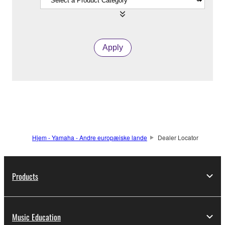
Apply
Hjem - Yamaha - Andre europæiske lande
Dealer Locator
Products
Music Education