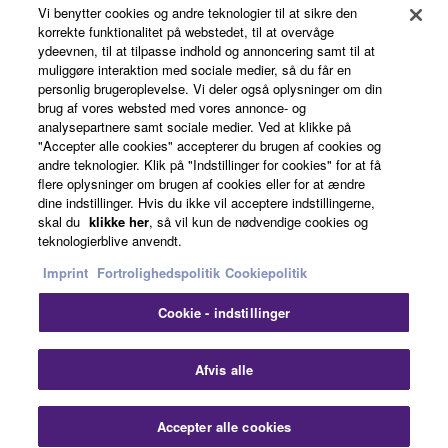
Vi benytter cookies og andre teknologier til at sikre den
About Yamaha
korrekte funktionalitet på webstedet, til at overvåge
ydeevnen, til at tilpasse indhold og annoncering samt til at
muliggøre interaktion med sociale medier, så du får en
personlig brugeroplevelse. Vi deler også oplysninger om din
Danmark - English
brug af vores websted med vores annonce- og
analysepartnere samt sociale medier. Ved at klikke på
Business
"Accepter alle cookies" accepterer du brugen af cookies og
andre teknologier. Klik på "Indstillinger for cookies" for at få
flere oplysninger om brugen af cookies eller for at ændre
dine indstillinger. Hvis du ikke vil acceptere indstillingerne,
skal du
klikke her
, så vil kun de nødvendige cookies og
teknologierblive anvendt.
Imprint
Fortrolighedspolitik
Cookiepolitik
Cookie - indstillinger
Kontakt os
Betingelser og vilkår
Fortrolighedspolitik
Cookiepolitik
Imprint
Afvis alle
© Yamaha Corporation.
Accepter alle cookies