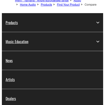
Hjem - Yamaha - Andre europæiske lande
Audio
Home Audio
Products
Find Your Product
Compare
Products
Music Education
News
Artists
Dealers