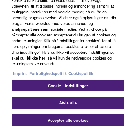
korrekte funktionalitet på webstedet, til at overvåge
ydeevnen, til at tilpasse indhold og annoncering samt til at
About Yamaha
muliggøre interaktion med sociale medier, så du får en
personlig brugeroplevelse. Vi deler også oplysninger om din
brug af vores websted med vores annonce- og
analysepartnere samt sociale medier. Ved at klikke på
Danmark - English
"Accepter alle cookies" accepterer du brugen af cookies og
andre teknologier. Klik på "Indstillinger for cookies" for at få
Business
flere oplysninger om brugen af cookies eller for at ændre
dine indstillinger. Hvis du ikke vil acceptere indstillingerne,
skal du
klikke her
, så vil kun de nødvendige cookies og
teknologierblive anvendt.
Imprint
Fortrolighedspolitik
Cookiepolitik
Cookie - indstillinger
Kontakt os
Betingelser og vilkår
Fortrolighedspolitik
Afvis alle
Cookiepolitik
Imprint
Accepter alle cookies
© Yamaha Corporation.