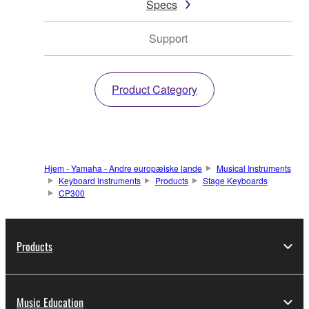
Specs
Support
Product Category
Hjem - Yamaha - Andre europæiske lande
Musical Instruments
Keyboard Instruments
Products
Stage Keyboards
CP300
Products
Music Education