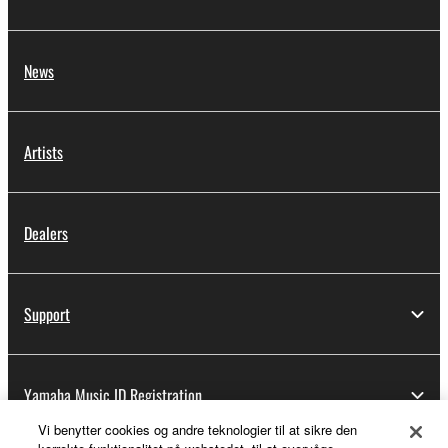
News
Artists
Dealers
Support
Yamaha Music ID Registration
Vi benytter cookies og andre teknologier til at sikre den