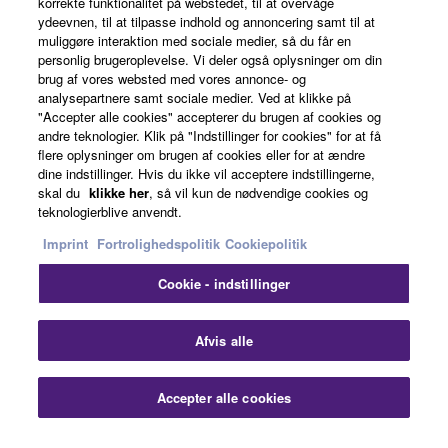
korrekte funktionalitet på webstedet, til at overvåge
ydeevnen, til at tilpasse indhold og annoncering samt til at
muliggøre interaktion med sociale medier, så du får en
personlig brugeroplevelse. Vi deler også oplysninger om din
Danmark - English
brug af vores websted med vores annonce- og
analysepartnere samt sociale medier. Ved at klikke på
Business
"Accepter alle cookies" accepterer du brugen af cookies og
andre teknologier. Klik på "Indstillinger for cookies" for at få
flere oplysninger om brugen af cookies eller for at ændre
dine indstillinger. Hvis du ikke vil acceptere indstillingerne,
skal du
klikke her
, så vil kun de nødvendige cookies og
teknologierblive anvendt.
Imprint
Fortrolighedspolitik
Cookiepolitik
Cookie - indstillinger
Kontakt os
Betingelser og vilkår
Fortrolighedspolitik
Cookiepolitik
Imprint
Afvis alle
© Yamaha Corporation.
Accepter alle cookies