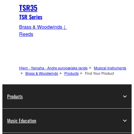
TSR35
TSR Series
Brass & Woodwinds｜
Reeds
Hjem - Yamaha - Andre europæiske lande
Musical Instruments
Brass & Woodwinds
Products
Find Your Product
Products
Music Education