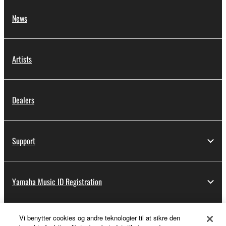
News
Artists
Dealers
Support
Yamaha Music ID Registration
Vi benytter cookies og andre teknologier til at sikre den
About Yamaha