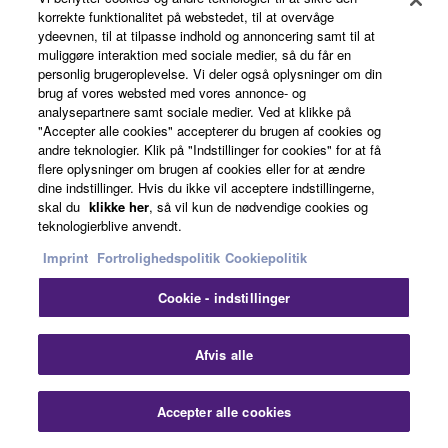
About Yamaha
korrekte funktionalitet på webstedet, til at overvåge
ydeevnen, til at tilpasse indhold og annoncering samt til at
muliggøre interaktion med sociale medier, så du får en
personlig brugeroplevelse. Vi deler også oplysninger om din
Danmark - English
brug af vores websted med vores annonce- og
analysepartnere samt sociale medier. Ved at klikke på
Business
"Accepter alle cookies" accepterer du brugen af cookies og
andre teknologier. Klik på "Indstillinger for cookies" for at få
flere oplysninger om brugen af cookies eller for at ændre
dine indstillinger. Hvis du ikke vil acceptere indstillingerne,
skal du
klikke her
, så vil kun de nødvendige cookies og
teknologierblive anvendt.
Imprint
Fortrolighedspolitik
Cookiepolitik
Cookie - indstillinger
Kontakt os
Betingelser og vilkår
Fortrolighedspolitik
Cookiepolitik
Imprint
Afvis alle
© Yamaha Corporation.
Accepter alle cookies