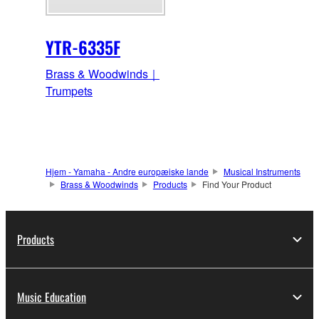
YTR-6335F
Brass & Woodwinds｜
Trumpets
Hjem - Yamaha - Andre europæiske lande
Musical Instruments
Brass & Woodwinds
Products
Find Your Product
Products
Music Education