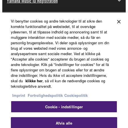
Yamaha Music ID Registration
Vi benytter cookies og andre teknologier til at sikre den
About Yamaha
korrekte funktionalitet på webstedet, til at overvåge
ydeevnen, til at tilpasse indhold og annoncering samt til at
muliggøre interaktion med sociale medier, så du får en
personlig brugeroplevelse. Vi deler også oplysninger om din
Danmark - English
brug af vores websted med vores annonce- og
analysepartnere samt sociale medier. Ved at klikke på
Business
"Accepter alle cookies" accepterer du brugen af cookies og
andre teknologier. Klik på "Indstillinger for cookies" for at få
flere oplysninger om brugen af cookies eller for at ændre
dine indstillinger. Hvis du ikke vil acceptere indstillingerne,
skal du
klikke her
, så vil kun de nødvendige cookies og
teknologierblive anvendt.
Imprint
Fortrolighedspolitik
Cookiepolitik
Cookie - indstillinger
Kontakt os
Betingelser og vilkår
Fortrolighedspolitik
Cookiepolitik
Imprint
Afvis alle