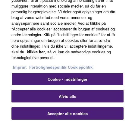
ydeevnen, til at tilpasse indhold og annoncering samt til at
About Yamaha
muliggøre interaktion med sociale medier, så du får en
personlig brugeroplevelse. Vi deler også oplysninger om din
brug af vores websted med vores annonce- og
analysepartnere samt sociale medier. Ved at klikke på
Danmark - English
"Accepter alle cookies" accepterer du brugen af cookies og
andre teknologier. Klik på "Indstillinger for cookies" for at få
Business
flere oplysninger om brugen af cookies eller for at ændre
dine indstillinger. Hvis du ikke vil acceptere indstillingerne,
skal du
klikke her
, så vil kun de nødvendige cookies og
teknologierblive anvendt.
Imprint
Fortrolighedspolitik
Cookiepolitik
Cookie - indstillinger
Kontakt os
Betingelser og vilkår
Fortrolighedspolitik
Afvis alle
Cookiepolitik
Imprint
Accepter alle cookies
© Yamaha Corporation.