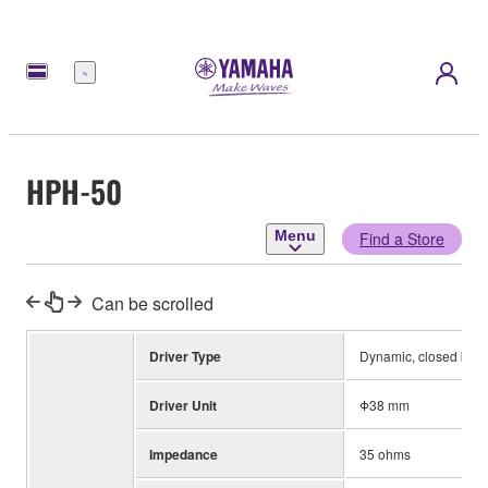
Menu
HPH-50
Menu
Find a Store
Can be scrolled
Driver Type
Dynamic, closed bac
Driver Unit
Φ38 mm
Impedance
35 ohms