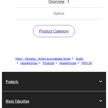
Overview
Specs
Product Category
Hjem - Yamaha - Andre europæiske lande
Audio
Headphones
Products
Headphones
HPH-50
Products
Music Education